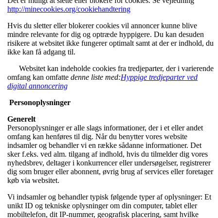
Det er muligt at slette eller blokere for cookies. Se vejledning
http://minecookies.org/cookiehandtering
Hvis du sletter eller blokerer cookies vil annoncer kunne blive
mindre relevante for dig og optræde hyppigere. Du kan desuden
risikere at websitet ikke fungerer optimalt samt at der er indhold, du
ikke kan få adgang til.
Websitet kan indeholde cookies fra tredjeparter, der i varierende
omfang kan omfatte
denne liste med:
Hyppige tredjeparter ved
digital annoncering
Personoplysninger
Generelt
Personoplysninger er alle slags informationer, der i et eller andet
omfang kan henføres til dig. Når du benytter vores website
indsamler og behandler vi en række sådanne informationer. Det
sker f.eks. ved alm. tilgang af indhold, hvis du tilmelder dig vores
nyhedsbrev, deltager i konkurrencer eller undersøgelser, registrerer
dig som bruger eller abonnent, øvrig brug af services eller foretager
køb via websitet.
Vi indsamler og behandler typisk følgende typer af oplysninger: Et
unikt ID og tekniske oplysninger om din computer, tablet eller
mobiltelefon, dit IP-nummer, geografisk placering, samt hvilke