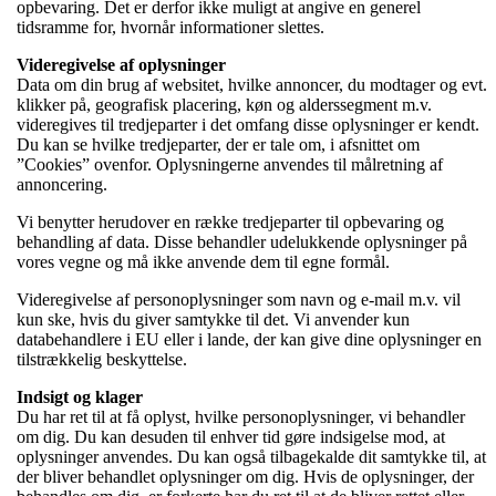
opbevaring. Det er derfor ikke muligt at angive en generel
tidsramme for, hvornår informationer slettes.
Videregivelse af oplysninger
Data om din brug af websitet, hvilke annoncer, du modtager og evt.
klikker på, geografisk placering, køn og alderssegment m.v.
videregives til tredjeparter i det omfang disse oplysninger er kendt.
Du kan se hvilke tredjeparter, der er tale om, i afsnittet om
”Cookies” ovenfor. Oplysningerne anvendes til målretning af
annoncering.
Vi benytter herudover en række tredjeparter til opbevaring og
behandling af data. Disse behandler udelukkende oplysninger på
vores vegne og må ikke anvende dem til egne formål.
Videregivelse af personoplysninger som navn og e-mail m.v. vil
kun ske, hvis du giver samtykke til det. Vi anvender kun
databehandlere i EU eller i lande, der kan give dine oplysninger en
tilstrækkelig beskyttelse.
Indsigt og klager
Du har ret til at få oplyst, hvilke personoplysninger, vi behandler
om dig. Du kan desuden til enhver tid gøre indsigelse mod, at
oplysninger anvendes. Du kan også tilbagekalde dit samtykke til, at
der bliver behandlet oplysninger om dig. Hvis de oplysninger, der