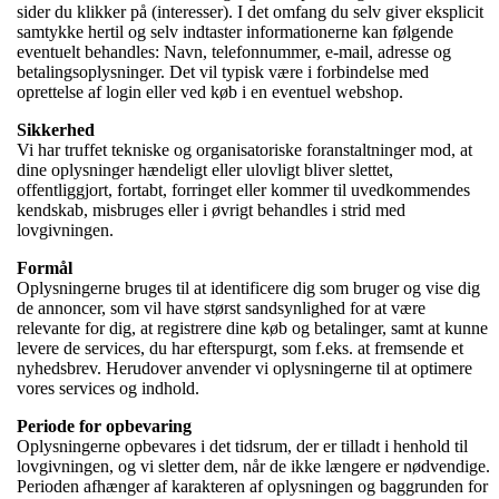
sider du klikker på (interesser). I det omfang du selv giver eksplicit
samtykke hertil og selv indtaster informationerne kan følgende
eventuelt behandles: Navn, telefonnummer, e-mail, adresse og
betalingsoplysninger. Det vil typisk være i forbindelse med
oprettelse af login eller ved køb i en eventuel webshop.
Sikkerhed
Vi har truffet tekniske og organisatoriske foranstaltninger mod, at
dine oplysninger hændeligt eller ulovligt bliver slettet,
offentliggjort, fortabt, forringet eller kommer til uvedkommendes
kendskab, misbruges eller i øvrigt behandles i strid med
lovgivningen.
Formål
Oplysningerne bruges til at identificere dig som bruger og vise dig
de annoncer, som vil have størst sandsynlighed for at være
relevante for dig, at registrere dine køb og betalinger, samt at kunne
levere de services, du har efterspurgt, som f.eks. at fremsende et
nyhedsbrev. Herudover anvender vi oplysningerne til at optimere
vores services og indhold.
Periode for opbevaring
Oplysningerne opbevares i det tidsrum, der er tilladt i henhold til
lovgivningen, og vi sletter dem, når de ikke længere er nødvendige.
Perioden afhænger af karakteren af oplysningen og baggrunden for